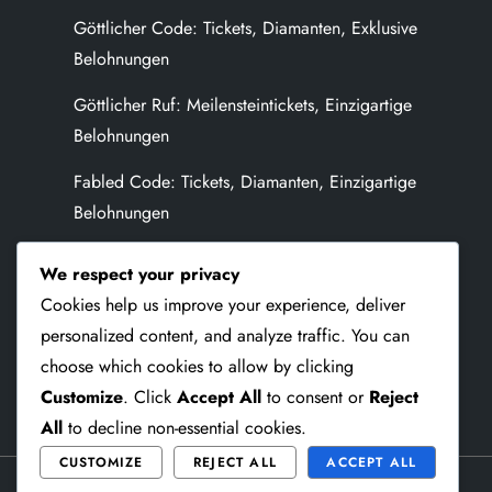
Göttlicher Code: Tickets, Diamanten, Exklusive
p
Belohnungen
a
Göttlicher Ruf: Meilensteintickets, Einzigartige
g
Belohnungen
Fabled Code: Tickets, Diamanten, Einzigartige
i
Belohnungen
n
Versteckter Code: Diamanten, Tickets,
We respect your privacy
a
Überraschungsbelohnungen
Cookies help us improve your experience, deliver
Legendäre Beschwörung: Meilenstein-Tickets,
personalized content, and analyze traffic. You can
t
Einzigartige Belohnungen
choose which cookies to allow by clicking
i
Customize
. Click
Accept All
to consent or
Reject
All
to decline non-essential cookies.
o
CUSTOMIZE
REJECT ALL
ACCEPT ALL