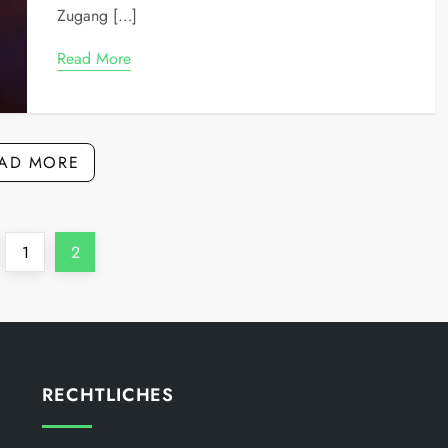
Zugang […]
Read More
AD MORE
evious
Page
Page
1
2
ge
RECHTLICHES