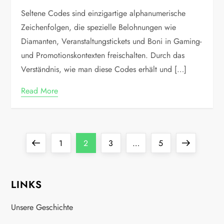
Seltene Codes sind einzigartige alphanumerische
Zeichenfolgen, die spezielle Belohnungen wie
Diamanten, Veranstaltungstickets und Boni in Gaming-
und Promotionskontexten freischalten. Durch das
Verständnis, wie man diese Codes erhält und […]
Read More
P
Previous
Page
Page
Page
Page
Next
1
2
3
…
5
o
page
page
LINKS
s
Unsere Geschichte
t