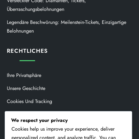
Versteckter Code: Diamanten, Tickets,
Überraschungsbelohnungen
Legendäre Beschwörung: Meilenstein-Tickets, Einzigartige
Belohnungen
RECHTLICHES
Ihre Privatsphäre
Unsere Geschichte
Cookies Und Tracking
Allgemeine Geschäftsbedingungen
We respect your privacy
Kontakt Aufnehmen
Cookies help us improve your experience, deliver
personalized content, and analyze traffic. You can