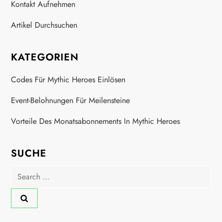
Kontakt Aufnehmen
s
Artikel Durchsuchen
p
a
KATEGORIEN
g
Codes Für Mythic Heroes Einlösen
Event-Belohnungen Für Meilensteine
i
Vorteile Des Monatsabonnements In Mythic Heroes
n
a
SUCHE
t
Search
for:
i