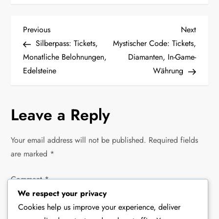
P
Previous
Next
Previous
Next
Post
Post
Silberpass: Tickets,
Mystischer Code: Tickets,
o
Monatliche Belohnungen,
Diamanten, In-Game-
Edelsteine
Währung
s
t
Leave a Reply
n
Your email address will not be published.
Required fields
a
are marked
*
v
Comment
*
i
We respect your privacy
Cookies help us improve your experience, deliver
g