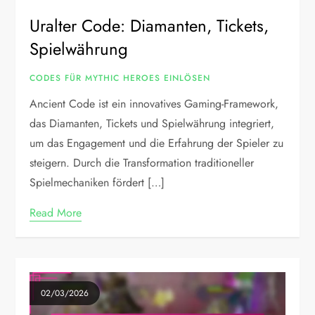
Uralter Code: Diamanten, Tickets,
Spielwährung
CODES FÜR MYTHIC HEROES EINLÖSEN
Ancient Code ist ein innovatives Gaming-Framework,
das Diamanten, Tickets und Spielwährung integriert,
um das Engagement und die Erfahrung der Spieler zu
steigern. Durch die Transformation traditioneller
Spielmechaniken fördert […]
Read More
02/03/2026