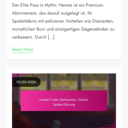
Der Elite Pass in Mythic Heroes ist ein Premium-
Abonnement, das darauf ausgelegt ist, Ihr
Spielerlebnis mit exklusiven Vorteilen wie Diamanten,
monatlichen Boni und einzigartigen Gegenständen zu
verbessern. Durch […]
Read More
03/03/2026