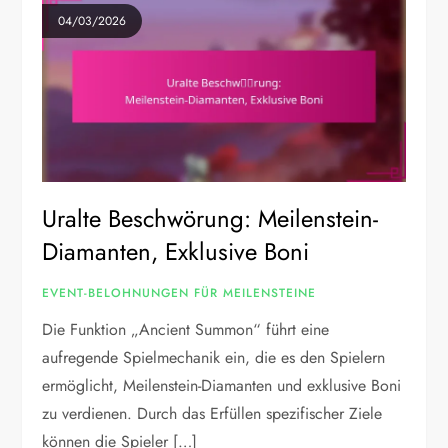
04/03/2026
Uralte Beschwörung: Meilenstein-
Diamanten, Exklusive Boni
EVENT-BELOHNUNGEN FÜR MEILENSTEINE
Die Funktion „Ancient Summon“ führt eine
aufregende Spielmechanik ein, die es den Spielern
ermöglicht, Meilenstein-Diamanten und exklusive Boni
zu verdienen. Durch das Erfüllen spezifischer Ziele
können die Spieler […]