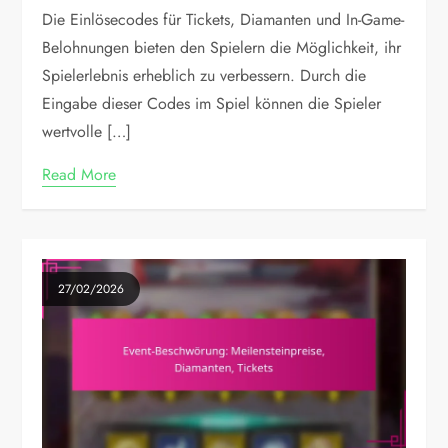
Die Einlösecodes für Tickets, Diamanten und In-Game-
Belohnungen bieten den Spielern die Möglichkeit, ihr
Spielerlebnis erheblich zu verbessern. Durch die
Eingabe dieser Codes im Spiel können die Spieler
wertvolle […]
Read More
27/02/2026