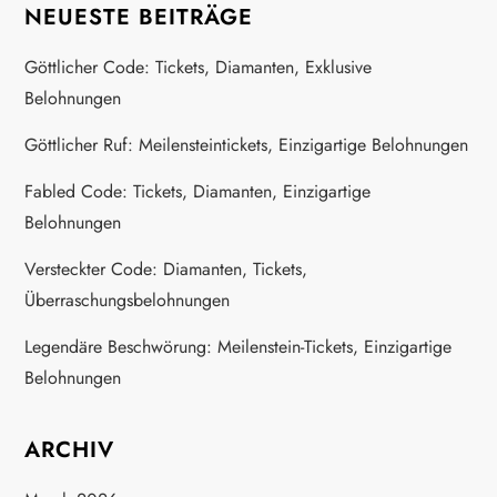
o
NEUESTE BEITRÄGE
n
Göttlicher Code: Tickets, Diamanten, Exklusive
Belohnungen
Göttlicher Ruf: Meilensteintickets, Einzigartige Belohnungen
Fabled Code: Tickets, Diamanten, Einzigartige
Belohnungen
Versteckter Code: Diamanten, Tickets,
Überraschungsbelohnungen
Legendäre Beschwörung: Meilenstein-Tickets, Einzigartige
Belohnungen
ARCHIV