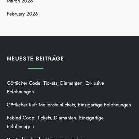
March 2026
February 2026
NEUESTE BEITRÄGE
Göttlicher Code: Tickets, Diamanten, Exklusive
Belohnungen
Göttlicher Ruf: Meilensteintickets, Einzigartige Belohnungen
Fabled Code: Tickets, Diamanten, Einzigartige
Belohnungen