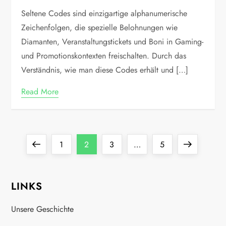
Seltene Codes sind einzigartige alphanumerische
Zeichenfolgen, die spezielle Belohnungen wie
Diamanten, Veranstaltungstickets und Boni in Gaming-
und Promotionskontexten freischalten. Durch das
Verständnis, wie man diese Codes erhält und […]
Read More
P
Previous
Page
Page
Page
Page
Next
1
2
3
…
5
o
page
page
LINKS
s
Unsere Geschichte
t